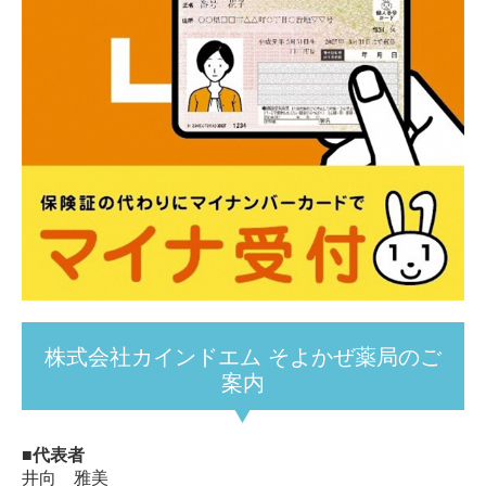
株式会社カインドエム そよかぜ薬局のご
案内
■代表者
井向 雅美