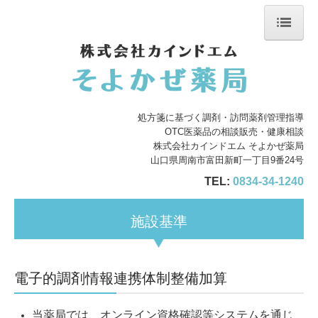
ホーム
会社案内
処方箋に基づく調剤・訪問薬剤管理指導
店舗案内
OTC医薬品の相談販売・健康相談
株式会社カインドエム そよかぜ薬局
サービス案内
山口県周南市富田新町一丁目9番24号
TEL:
0834-34-1240
処方箋の受付
施設基準
施設基準
電子的調剤情報連携体制整備加算
当薬局では、オンライン資格確認等システムを通じ